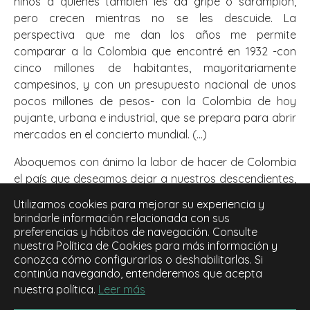
niños a quienes también les da gripe o sarampión,
pero crecen mientras no se les descuide. La
perspectiva que me dan los años me permite
comparar a la Colombia que encontré en 1932 -con
cinco millones de habitantes, mayoritariamente
campesinos, y con un presupuesto nacional de unos
pocos millones de pesos- con la Colombia de hoy
pujante, urbana e industrial, que se prepara para abrir
mercados en el concierto mundial. (...)
Aboquemos con ánimo la labor de hacer de Colombia
el país que deseamos dejar a nuestros descendientes,
a quienes debemos animar con nuestro ejemplo para
Utilizamos cookies para mejorar su experiencia y
seguir llevando la bandera, en esta bendita tierra,
brindarle información relacionada con sus
siempre fecunda y agradecida con quien la sabe
preferencias y hábitos de navegación. Consulte
sembrar. (...)"
nuestra Política de Cookies para más información y
conozca cómo configurarlas o deshabilitarlas. Si
continúa navegando, entenderemos que acepta
nuestra política.
Leer más
contacto@fundacionneme.org